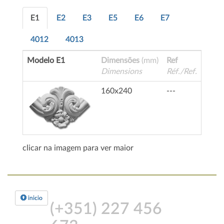
E1
E2
E3
E5
E6
E7
4012
4013
Modelo E1
Dimensões
(mm)
Ref
Dimensions
Réf./Ref.
160x240
---
clicar na imagem para ver maior
inicio
(+351)
227 456