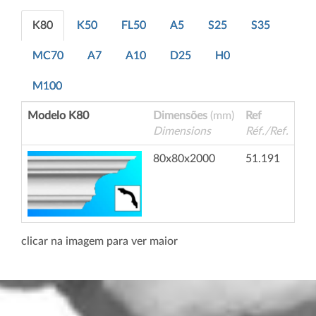
K80
K50
FL50
A5
S25
S35
MC70
A7
A10
D25
H0
M100
Modelo K80
Dimensões
(mm)
Ref
Dimensions
Réf./Ref.
80x80x2000
51.191
clicar na imagem para ver maior