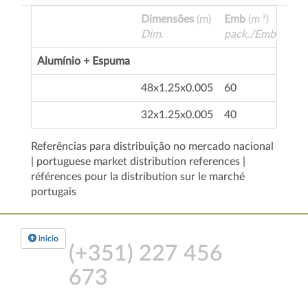
Dimensões
(m)
Emb
(m ²)
R
Dim.
pack./Emball.
R
Alumínio + Espuma
48x1.25x0.005
60
5
32x1.25x0.005
40
5
Referências para distribuição no mercado nacional
| portuguese market distribution references |
références pour la distribution sur le marché
portugais
inicio
(+351)
227 456
673