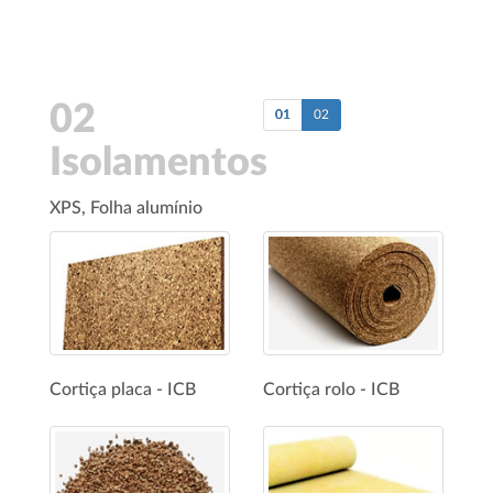
02
01
02
Isolamentos
XPS, Folha alumínio
Cortiça placa - ICB
Cortiça rolo - ICB