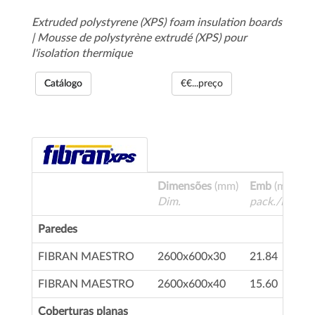
Extruded polystyrene (XPS) foam insulation boards
| Mousse de polystyrène extrudé (XPS) pour
l'isolation thermique
Catálogo
€€...preço
Dimensões
(mm)
Emb
(m ²)
Dim.
pack./Emball
Paredes
FIBRAN MAESTRO
2600x600x30
21.84
FIBRAN MAESTRO
2600x600x40
15.60
Coberturas planas