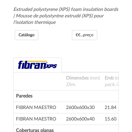
Extruded polystyrene (XPS) foam insulation boards
| Mousse de polystyrène extrudé (XPS) pour
l'isolation thermique
Catálogo
€€...preço
Dimensões
(mm)
Emb
(m ²)
Dim.
pack./Emball
Paredes
FIBRAN MAESTRO
2600x600x30
21.84
FIBRAN MAESTRO
2600x600x40
15.60
Coberturas planas