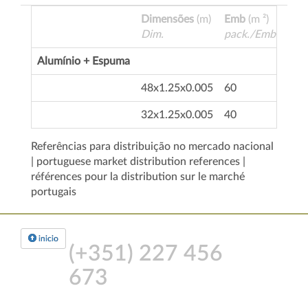
Dimensões
(m)
Emb
(m ²)
R
Dim.
pack./Emball.
R
Alumínio + Espuma
48x1.25x0.005
60
5
32x1.25x0.005
40
5
Referências para distribuição no mercado nacional
| portuguese market distribution references |
références pour la distribution sur le marché
portugais
inicio
(+351)
227 456
673