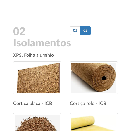
02
01
02
Isolamentos
XPS, Folha alumínio
Cortiça placa - ICB
Cortiça rolo - ICB