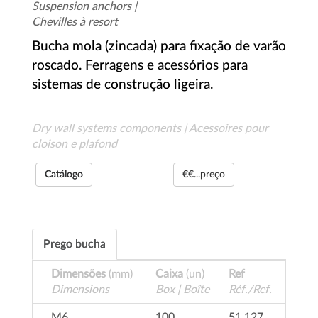
Suspension anchors |
Chevilles à resort
Bucha mola (zincada) para fixação de varão
roscado. Ferragens e acessórios para
sistemas de construção ligeira.
Dry wall systems components | Acessoires pour
cloison e plafond
Catálogo
€€...preço
Prego bucha
Dimensões
(mm)
Caixa
(un)
Ref
Dimensions
Box | Boîte
Réf./Ref.
M6
100
51.127