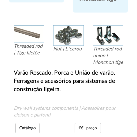
Threaded rod
Nut | L´ecrou
Threaded rod
| Tige filetée
union |
Monchon tige
Varão Roscado, Porca e União de varão.
Ferragens e acessórios para sistemas de
construção ligeira.
Dry wall systems components | Acessoires pour
cloison e plafond
Catálogo
€€...preço