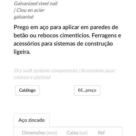
Galvanized steel nail
| Clou en acier
galvanisé
Prego em aço para aplicar em paredes de
betão ou rebocos cimenticíos. Ferragens e
acessórios para sistemas de construção
ligeira.
Dry wall systems components | Acessoires pour
cloison e plafond
Catálogo
€€...preço
Aço zincado
Dimensões
(mm)
Caixa
(un)
Ref