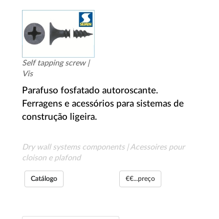
Self tapping screw |
Vis
Parafuso fosfatado autoroscante.
Ferragens e acessórios para sistemas de
construção ligeira.
Dry wall systems components | Acessoires pour
cloison e plafond
Catálogo
€€...preço