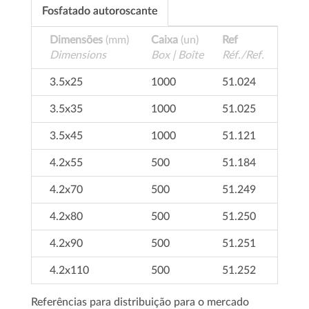
Fosfatado autoroscante
Dimensões
(mm)
Caixa
(un)
Ref
Dimensions
Box | Boîte
Réf./Ref.
3.5x25
1000
51.024
3.5x35
1000
51.025
3.5x45
1000
51.121
4.2x55
500
51.184
4.2x70
500
51.249
4.2x80
500
51.250
4.2x90
500
51.251
4.2x110
500
51.252
Referências para distribuição para o mercado