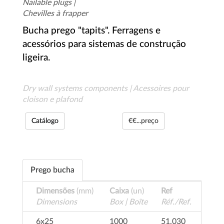
Nailable plugs |
Chevilles à frapper
Bucha prego "tapits". Ferragens e
acessórios para sistemas de construção
ligeira.
Dry wall systems components | Acessoires pour
cloison e plafond
Catálogo
€€...preço
Prego bucha
Dimensões
(mm)
Caixa
(un)
Ref
Dimensions
Box | Boîte
Réf./Ref.
6x25
1000
51.030