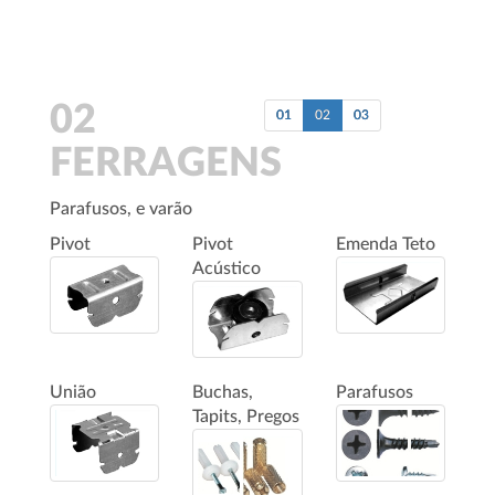
02
01
02
03
FERRAGENS
Parafusos, e varão
Pivot
Pivot
Emenda Teto
Acústico
União
Buchas,
Parafusos
Tapits, Pregos