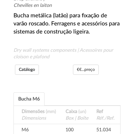
Chevilles en laiton
Bucha metálica (latão) para fixação de
varão roscado. Ferragens e acessórios para
sistemas de construção ligeira.
Dry wall systems components | Acessoires pour
cloison e plafond
Catálogo
€€...preço
Bucha M6
Dimensões
(mm)
Caixa
(un)
Ref
Dimensions
Box | Boîte
Réf./Ref.
M6
100
51.034