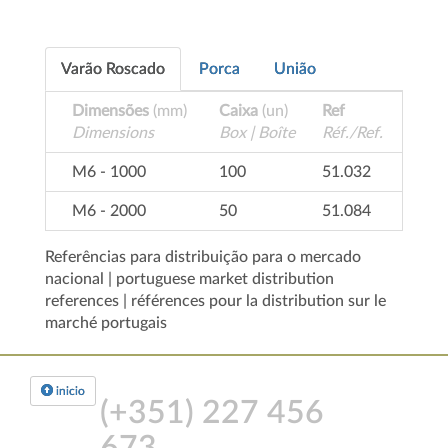
Varão Roscado
Porca
União
Dimensões
(mm)
Caixa
(un)
Ref
Dimensions
Box | Boîte
Réf./Ref.
M6 - 1000
100
51.032
M6 - 2000
50
51.084
Referências para distribuição para o mercado
nacional | portuguese market distribution
references | références pour la distribution sur le
marché portugais
inicio
(+351)
227 456