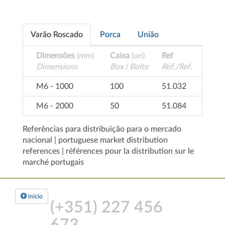
Varão Roscado
Porca
União
Dimensões
(mm)
Caixa
(un)
Ref
Dimensions
Box | Boîte
Réf./Ref.
M6 - 1000
100
51.032
M6 - 2000
50
51.084
Referências para distribuição para o mercado
nacional | portuguese market distribution
references | références pour la distribution sur le
marché portugais
inicio
(+351)
227 456