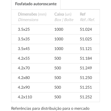
Fosfatado autoroscante
Dimensões
(mm)
Caixa
(un)
Ref
Dimensions
Box | Boîte
Réf./Ref.
3.5x25
1000
51.024
3.5x35
1000
51.025
3.5x45
1000
51.121
4.2x55
500
51.184
4.2x70
500
51.249
4.2x80
500
51.250
4.2x90
500
51.251
4.2x110
500
51.252
Referências para distribuição para o mercado