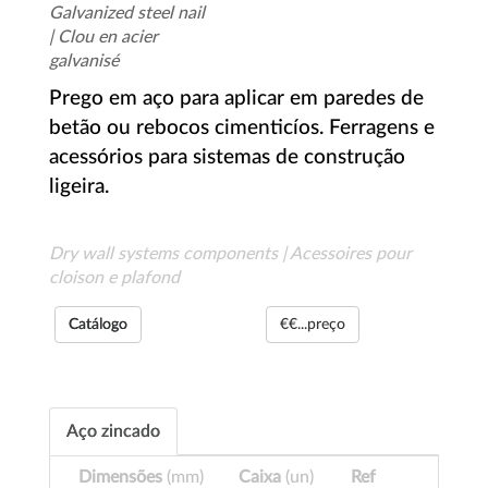
Galvanized steel nail
| Clou en acier
galvanisé
Prego em aço para aplicar em paredes de
betão ou rebocos cimenticíos. Ferragens e
acessórios para sistemas de construção
ligeira.
Dry wall systems components | Acessoires pour
cloison e plafond
Catálogo
€€...preço
Aço zincado
Dimensões
(mm)
Caixa
(un)
Ref