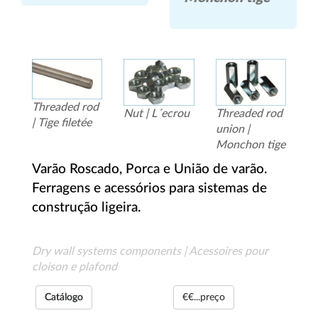
Threaded rod
Nut | L´ecrou
Threaded rod
| Tige filetée
union |
Monchon tige
Varão Roscado, Porca e União de varão.
Ferragens e acessórios para sistemas de
construção ligeira.
Dry wall systems components | Acessoires pour
cloison e plafond
Catálogo
€€...preço