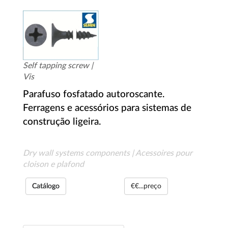
Self tapping screw |
Vis
Parafuso fosfatado autoroscante.
Ferragens e acessórios para sistemas de
construção ligeira.
Dry wall systems components | Acessoires pour
cloison e plafond
Catálogo
€€...preço