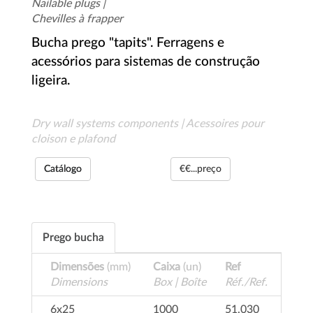
Nailable plugs |
Chevilles à frapper
Bucha prego "tapits". Ferragens e
acessórios para sistemas de construção
ligeira.
Dry wall systems components | Acessoires pour
cloison e plafond
Catálogo
€€...preço
Prego bucha
Dimensões
(mm)
Caixa
(un)
Ref
Dimensions
Box | Boîte
Réf./Ref.
6x25
1000
51.030