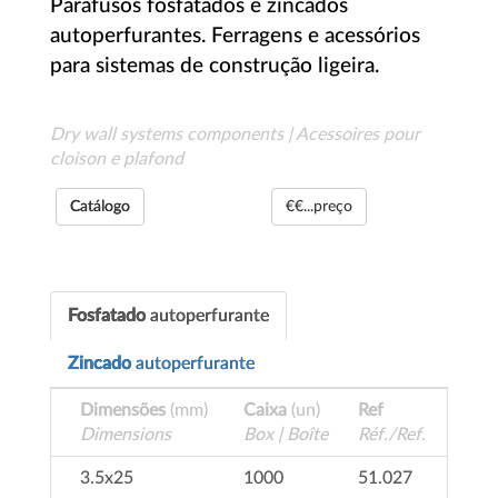
Parafusos fosfatados e zincados
autoperfurantes. Ferragens e acessórios
para sistemas de construção ligeira.
Dry wall systems components | Acessoires pour
cloison e plafond
Catálogo
€€...preço
Fosfatado
autoperfurante
Zincado
autoperfurante
Dimensões
(mm)
Caixa
(un)
Ref
Dimensions
Box | Boîte
Réf./Ref.
3.5x25
1000
51.027