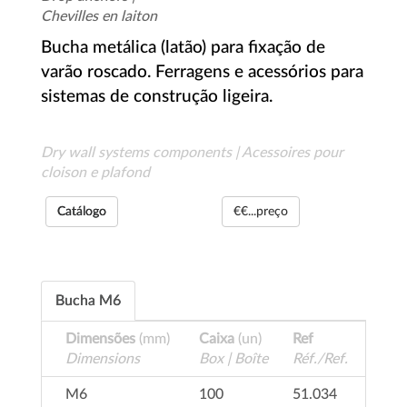
Chevilles en laiton
Bucha metálica (latão) para fixação de
varão roscado. Ferragens e acessórios para
sistemas de construção ligeira.
Dry wall systems components | Acessoires pour
cloison e plafond
Catálogo
€€...preço
Bucha M6
Dimensões
(mm)
Caixa
(un)
Ref
Dimensions
Box | Boîte
Réf./Ref.
M6
100
51.034