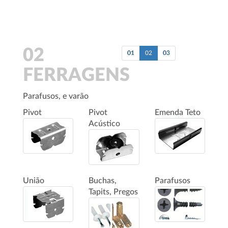
02
01
02
03
FERRAGENS
Parafusos, e varão
Pivot
Pivot
Emenda Teto
Acústico
União
Buchas,
Parafusos
Tapits, Pregos