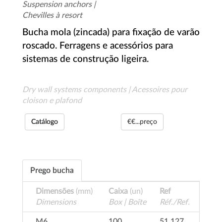
Suspension anchors |
Chevilles à resort
Bucha mola (zincada) para fixação de varão
roscado. Ferragens e acessórios para
sistemas de construção ligeira.
Dry wall systems components | Acessoires pour
cloison e plafond
Catálogo
€€...preço
Prego bucha
Dimensões
(mm)
Caixa
(un)
Ref
Dimensions
Box | Boîte
Réf./Ref.
M6
100
51.127